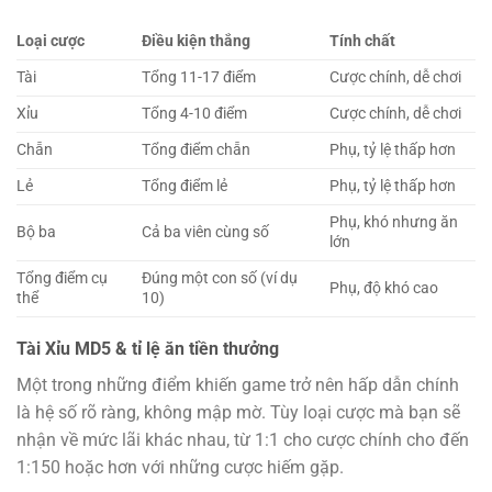
Loại cược
Điều kiện thắng
Tính chất
Tài
Tổng 11-17 điểm
Cược chính, dễ chơi
Xỉu
Tổng 4-10 điểm
Cược chính, dễ chơi
Chẵn
Tổng điểm chẵn
Phụ, tỷ lệ thấp hơn
Lẻ
Tổng điểm lẻ
Phụ, tỷ lệ thấp hơn
Phụ, khó nhưng ăn
Bộ ba
Cả ba viên cùng số
lớn
Tổng điểm cụ
Đúng một con số (ví dụ
Phụ, độ khó cao
thể
10)
Tài Xỉu MD5 & tỉ lệ ăn tiền thưởng
Một trong những điểm khiến game trở nên hấp dẫn chính
là hệ số rõ ràng, không mập mờ. Tùy loại cược mà bạn sẽ
nhận về mức lãi khác nhau, từ 1:1 cho cược chính cho đến
1:150 hoặc hơn với những cược hiếm gặp.