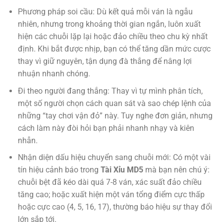
Phương pháp soi cầu: Dù kết quả mỗi ván là ngẫu
nhiên, nhưng trong khoảng thời gian ngắn, luôn xuất
hiện các chuỗi lặp lại hoặc đảo chiều theo chu kỳ nhất
định. Khi bắt được nhịp, bạn có thể tăng dần mức cược
thay vì giữ nguyên, tận dụng đà thắng để nâng lợi
nhuận nhanh chóng.
Đi theo người đang thắng: Thay vì tự mình phân tích,
một số người chọn cách quan sát và sao chép lệnh của
những “tay chơi vận đỏ” này. Tuy nghe đơn giản, nhưng
cách làm này đòi hỏi bạn phải nhanh nhạy và kiên
nhẫn.
Nhận diện dấu hiệu chuyển sang chuỗi mới: Có một vài
tín hiệu cảnh báo trong
Tài Xỉu MD5
mà bạn nên chú ý:
chuỗi bệt đã kéo dài quá 7-8 ván, xác suất đảo chiều
tăng cao; hoặc xuất hiện một ván tổng điểm cực thấp
hoặc cực cao (4, 5, 16, 17), thường báo hiệu sự thay đổi
lớn sắp tới.