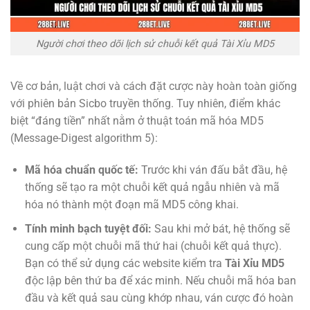
Người chơi theo dõi lịch sử chuỗi kết quả Tài Xỉu MD5
Về cơ bản, luật chơi và cách đặt cược này hoàn toàn giống
với phiên bản Sicbo truyền thống. Tuy nhiên, điểm khác
biệt “đáng tiền” nhất nằm ở thuật toán mã hóa MD5
(Message-Digest algorithm 5):
Mã hóa chuẩn quốc tế:
Trước khi ván đấu bắt đầu, hệ
thống sẽ tạo ra một chuỗi kết quả ngẫu nhiên và mã
hóa nó thành một đoạn mã MD5 công khai.
Tính minh bạch tuyệt đối:
Sau khi mở bát, hệ thống sẽ
cung cấp một chuỗi mã thứ hai (chuỗi kết quả thực).
Bạn có thể sử dụng các website kiểm tra
Tài Xỉu MD5
độc lập bên thứ ba để xác minh. Nếu chuỗi mã hóa ban
đầu và kết quả sau cùng khớp nhau, ván cược đó hoàn