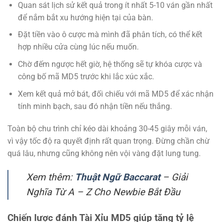
Quan sát lịch sử kết quả trong ít nhất 5-10 ván gần nhất
để nắm bắt xu hướng hiện tại của bàn.
Đặt tiền vào ô cược mà mình đã phân tích, có thể kết
hợp nhiều cửa cùng lúc nếu muốn.
Chờ đếm ngược hết giờ, hệ thống sẽ tự khóa cược và
công bố mã MD5 trước khi lắc xúc xắc.
Xem kết quả mở bát, đối chiếu với mã MD5 để xác nhận
tính minh bạch, sau đó nhận tiền nếu thắng.
Toàn bộ chu trình chỉ kéo dài khoảng 30-45 giây mỗi ván,
vì vậy tốc độ ra quyết định rất quan trọng. Đừng chần chừ
quá lâu, nhưng cũng không nên vội vàng đặt lung tung.
Xem thêm:
Thuật Ngữ Baccarat
– Giải
Nghĩa Từ A – Z Cho Newbie Bắt Đầu
Chiến lược đánh Tài Xỉu MD5 giúp tăng tỷ lệ