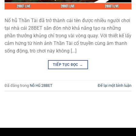
Nổ hũ Thần Tài đã trở thành cái tên được nhiều người chơi
tại nhà cái 28BET săn đón nhờ khả năng tạo ra những
phần thưởng khủng chỉ trong vài vòng quay. Với thiết kế lấy
cảm hứng từ hình ảnh Thần Tài cổ truyền cùng âm thanh
sống động, trò chơi này không […]
TIẾP TỤC ĐỌC
→
Đã đăng trong
Nỗ Hũ 28BET
Để lại một bình luận