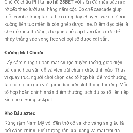
Chủ đề châu Phi tại
nổ hũ 28BET
với viên đá màu sắc rực
rỡ xếp theo lưới sáu hàng năm cột. Cơ chế cascade giúp
mỗi combo trúng tạo ra hiệu ứng dây chuyền, viên mới rơi
xuống liên tục miễn là còn ghép được line. Điểm đặc biệt là
chế độ mua thưởng, cho phép bỏ gấp trăm lần cược để
nhảy thẳng vào vòng free với bội số được cài sẵn.
Đường Mạt Chược
Lấy cảm hứng từ bàn mạt chược truyền thống, giao diện
sử dụng hoa văn gỗ và viên bài chạm khắc tinh xảo. Thay
vì quay trục, người chơi chọn các tổ hợp bài để mở thưởng,
tạo cảm giác gần với game bài hơn slot thông thường. Mỗi
tổ hợp hoàn chỉnh nhận điểm thưởng, tích đủ ba tổ liên tiếp
kích hoạt vòng jackpot.
Kho Báu aztec
Rừng rậm Nam Mỹ với đền thờ cổ và kho vàng ẩn giấu là
bối cảnh chính. Biểu tượng rắn, đại bàng và mặt trời đá