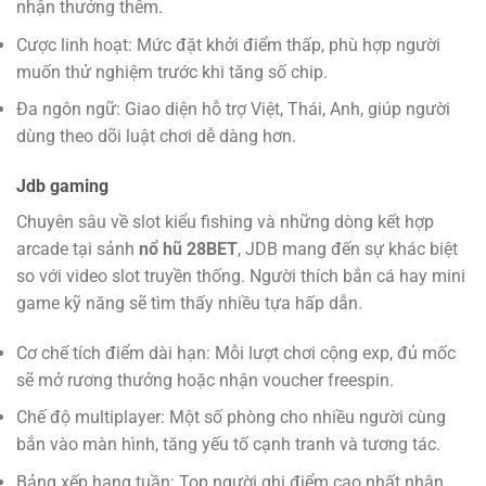
nhận thưởng thêm.
Cược linh hoạt: Mức đặt khởi điểm thấp, phù hợp người
muốn thử nghiệm trước khi tăng số chip.
Đa ngôn ngữ: Giao diện hỗ trợ Việt, Thái, Anh, giúp người
dùng theo dõi luật chơi dễ dàng hơn.
Jdb gaming
Chuyên sâu về slot kiểu fishing và những dòng kết hợp
arcade tại sảnh
nổ hũ 28BET
, JDB mang đến sự khác biệt
so với video slot truyền thống. Người thích bắn cá hay mini
game kỹ năng sẽ tìm thấy nhiều tựa hấp dẫn.
Cơ chế tích điểm dài hạn: Mỗi lượt chơi cộng exp, đủ mốc
sẽ mở rương thưởng hoặc nhận voucher freespin.
Chế độ multiplayer: Một số phòng cho nhiều người cùng
bắn vào màn hình, tăng yếu tố cạnh tranh và tương tác.
Bảng xếp hạng tuần: Top người ghi điểm cao nhất nhận