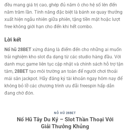
đều mang giá trị cao, ghép đủ năm ô cho hệ số lên đến
năm trăm lần. Tính năng đặc biệt là bánh xe quay thưởng
xuất hiện ngẫu nhiên giữa phiên, tặng tiền mặt hoặc lượt
free không giới hạn cho đến khi hết combo.
Lời kết
Nổ hũ 28BET
xứng đáng là điểm đến cho những ai muốn
trải nghiệm kho slot đa dạng từ các studio hàng đầu. Với
danh mục game liên tục cập nhật và chính sách hỗ trợ tận
tâm,
28BET
tạo môi trường an toàn để người chơi thoải
mái săn jackpot. Hãy đăng ký tài khoản ngay hôm nay để
không bỏ lỡ các chương trình ưu đãi freespin hấp dẫn
đang chờ đón.
NỖ HŨ 28BET
Nổ Hũ Tây Du Ký – Slot Thần Thoại Với
Giải Thưởng Khủng