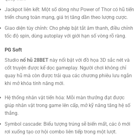
Jackpot liên kết: Một số dòng như Power of Thor có hũ tiến
triển chung toàn mạng, giá trị tăng dần theo lượng cược.
Giao diện tùy chỉnh: Cho phép bật tắt âm thanh, điều chỉnh
tốc độ spin, dùng autoplay với giới hạn số vòng rõ ràng.
PG Soft
Studio
nổ hũ 28BET
này nổi bật với đồ họa 3D sắc nét và
cốt truyện được kể dọc gameplay. Người chơi không chỉ
quay hũ mà còn được trải qua các chương phiêu lưu ngắn
khi mở khóa tính năng mới.
Hệ thống nhân vật tiến hóa: Mỗi màn thưởng đạt được
giúp nhân vật trong game lên cấp, mở kỹ năng tăng hệ số
thắng.
Symbol cascade: Biểu tượng trúng sẽ biến mất, các ô mới
rơi xuống tạo cơ hội combo liên tiếp trong một lượt.