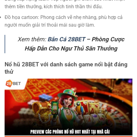
thêm tiền thưởng, kích thích tinh thần thi đấu.
Đồ họa cartoon: Phong cách vẽ nhẹ nhàng, phù hợp cả
người muốn giải trí thoải mái sau giờ làm.
Xem thêm:
Bắn Cá 28BET
– Phòng Cược
Hấp Dẫn Cho Ngư Thủ Săn Thưởng
Nổ hũ 28BET với danh sách game nổi bật đáng
thử